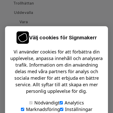
Trollhättan
Uddevalla
Vara
Välj cookies för Signmakerr
Växel telefon:
0512-15900
Vi använder cookies för att förbättra din
Email:
info@signmakerr.se
upplevelse, anpassa innehåll och analysera
trafik. Information om din användning
delas med våra partners för analys och
PSST, HÄNG MED PÅ VÅR RESA!
sociala medier för att erbjuda en bättre
service. Allt syftar till att skapa en mer
personlig upplevelse för dig.
Nödvändigt
Analytics
Marknadsföring
Inställningar
© Signmakerr 2022 - 2026