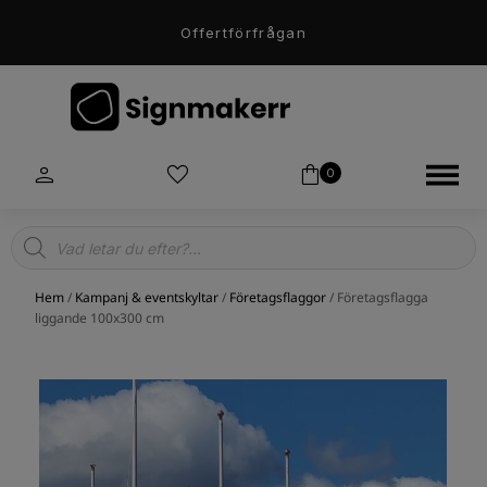
Offertförfrågan
0
Products
search
Hem
/
Kampanj & eventskyltar
/
Företagsflaggor
/ Företagsflagga
liggande 100x300 cm