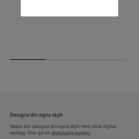
Designa din egna skylt
Skapa och designa din egna skylt med vårat digital
verktyg. Eller gå till
skyltstudio guiden.