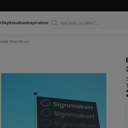
Products
r
Skyltstudion
Inspiration
search
ggande 300x180 cm