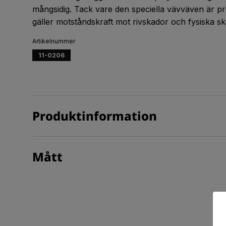
mångsidig. Tack vare den speciella vävväven är p
gäller motståndskraft mot rivskador och fysiska sk
Artikelnummer
11-0206
Produktinformation
Mått