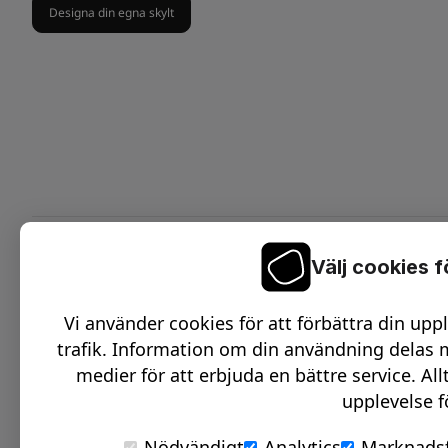
Designa din egna skylt
Välj cookies 
On
C
Vi använder cookies för att förbättra din upp
O
trafik. Information om din användning delas m
D
medier för att erbjuda en bättre service. All
upplevelse f
O
S
Nödvändigt
Analytics
Marknadsf