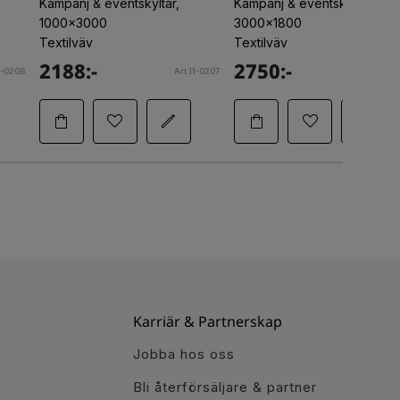
Kampanj & eventskyltar,
Kampanj & eventskyltar,
1000x3000
3000x1800
Textilväv
Textilväv
2188:-
2750:-
1-0208
Art.11-0207
Art.11-
Karriär & Partnerskap
Jobba hos oss
Bli återförsäljare & partner