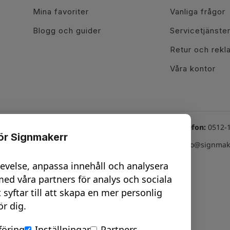
Mina favoriter
Vanliga frågor
Blogg och guider
Servicetjänste
Retur och rekl
Våra kontor
Växel telefon:
0512-
för Signmakerr
line tjänster
Besök oss här
Email:
info@signmake
hatt Vard: 08-17
Göteborg - City
levelse, anpassa innehåll och analysera
nline möte -
Trollhättan
ed våra partners för analys och sociala
esign
t syftar till att skapa en mer personlig
Uddevalla
ör dig.
nline möte -
Vara
urvey
öring
Inställningar
Partners