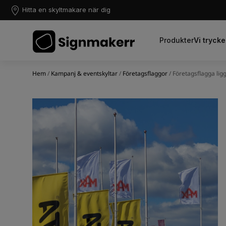
Hitta en skyltmakare när dig
Produkter
Vi trycke
Hem
/
Kampanj & eventskyltar
/
Företagsflaggor
/ Företagsflagga li