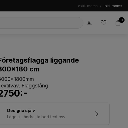
exkl. moms
/
inkl. moms
0
Företagsflagga liggande
300x180 cm
3000x1800mm
Textilväv, Flaggstång
2750:-
Designa själv
Lägg till, ändra, ta bort text osv