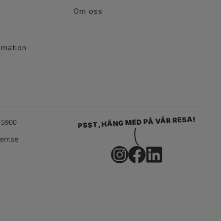
Om oss
r
amation
PSST, HÄNG MED PÅ VÅR RESA!
15900
rr.se