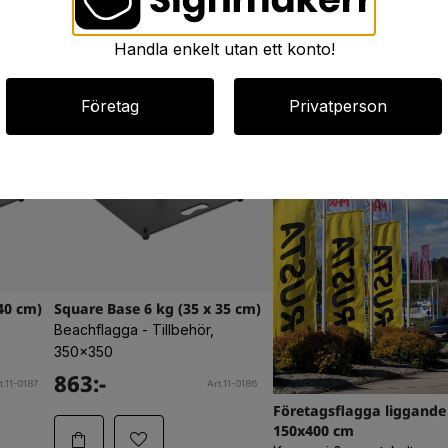
Handla enkelt utan ett konto!
Företag
Privatperson
40 cm)
Square Base 6 kg (35 x 35 cm)
Beachflagga - Tillbehör,
350x350
863:-
t.11-0187
Art.11-0186
Företagsflagga liggande
150x400 cm