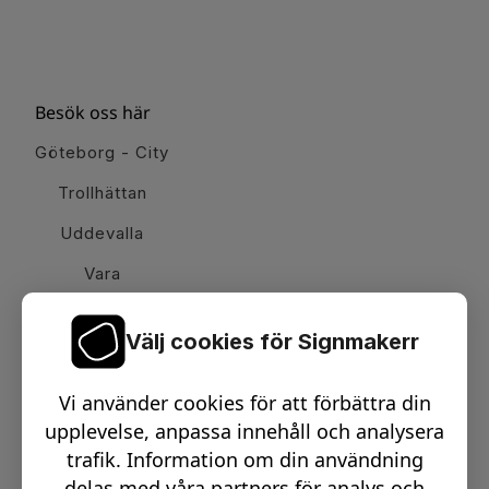
Besök oss här
Göteborg - City
Trollhättan
Uddevalla
Vara
Välj cookies för Signmakerr
Växel telefon:
0512-15900
Vi använder cookies för att förbättra din
Email:
info@signmakerr.se
upplevelse, anpassa innehåll och analysera
trafik. Information om din användning
delas med våra partners för analys och