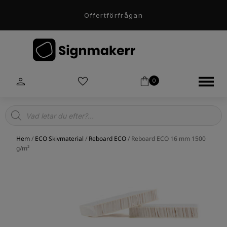
Offertförfrågan
0
Products
search
Hem
/
ECO Skivmaterial
/
Reboard ECO
/ Reboard ECO 16 mm 1500
g/m²