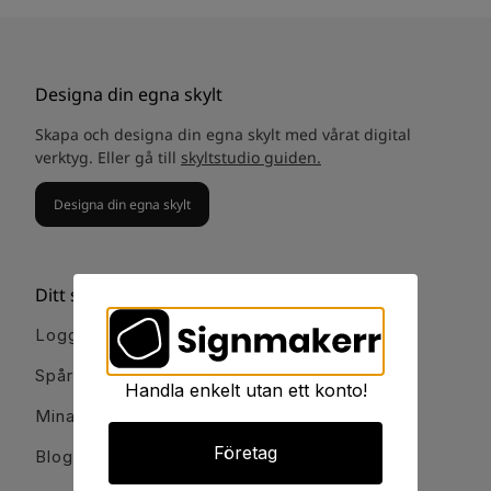
Designa din egna skylt
Skapa och designa din egna skylt med vårat digital
verktyg. Eller gå till
skyltstudio guiden.
Designa din egna skylt
Ditt signmakerr
Logga in
Spåra order
Handla enkelt utan ett konto!
Mina favoriter
Företag
Blogg och guider