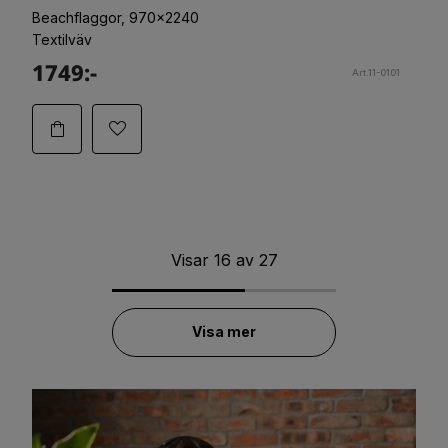
Beachflaggor, 970x2240
Textilväv
1749:-
Art.11-0101
Visar
16
av
27
Visa mer