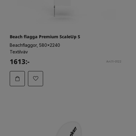
Beach flagga Premium ScaleUp S
Beachflaggor, 580x2240
Textilväv
1613:-
Art.11-0122