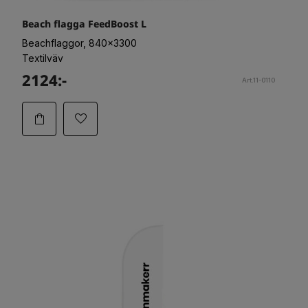
Beach flagga FeedBoost L
Beachflaggor, 840x3300
Textilväv
2124:-
Art.11-0110