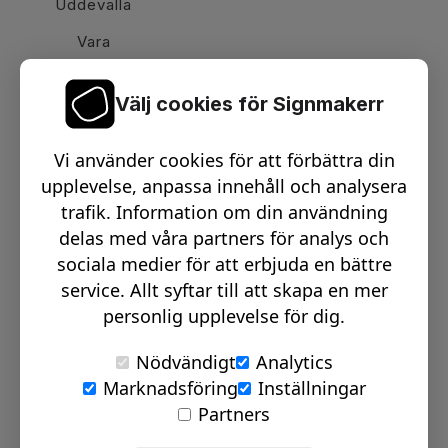
Uddevalla
Vara
Välj cookies för Signmakerr
Växel telefon:
0512-15900
Vi använder cookies för att förbättra din
Email:
info@signmakerr.se
upplevelse, anpassa innehåll och analysera
trafik. Information om din användning
delas med våra partners för analys och
PSST, HÄNG MED PÅ VÅR RESA!
sociala medier för att erbjuda en bättre
service. Allt syftar till att skapa en mer
personlig upplevelse för dig.
Nödvändigt
Analytics
Marknadsföring
Inställningar
© Signmakerr 2022 - 2026
Partners
Integritetspolicy