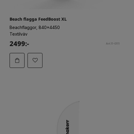
Beach flagga FeedBoost XL
Beachflaggor, 840x4450
Textilväv
2499:-
Art.11-0111