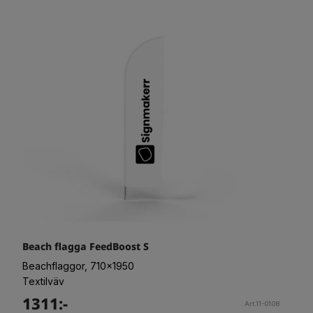
Beach flagga FeedBoost S
Beachflaggor, 710x1950
Textilväv
1311:-
Art.11-0108