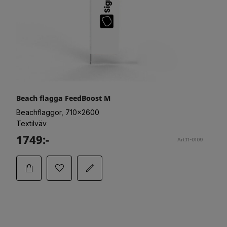
Beach flagga FeedBoost M
Beachflaggor, 710x2600
Textilväv
1749:-
Art.11-0109