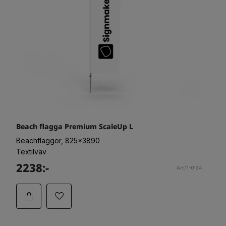
Beach flagga Premium ScaleUp L
Beachflaggor, 825x3890
Textilväv
2238:-
Art.11-0124