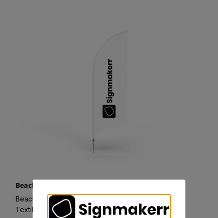
Beach flagga Premium ConversionPro M
Beachflaggor, 820x3050
Textilväv