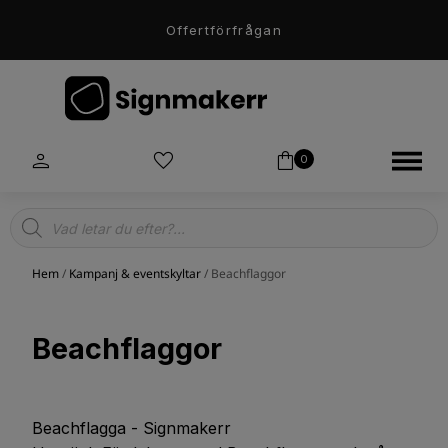
Offertförfrågan
0
Products
search
Hem
/
Kampanj & eventskyltar
/ Beachflaggor
Beachflaggor
Beachflagga - Signmakerr