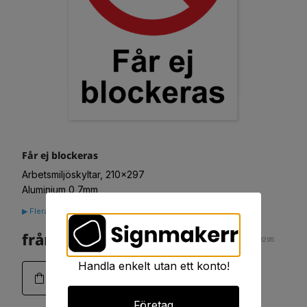
Får ej blockeras
Arbetsmiljöskyltar, 210x297
Aluminium 0,7mm
▶ Flera alternativ
från. 111:-
Art. 01-0295
Handla enkelt utan ett konto!
Företag