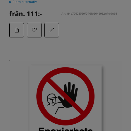
▶ Flera alternativ
från. 111:-
Art. ff4b79523559f946fb5645932e7d9e63