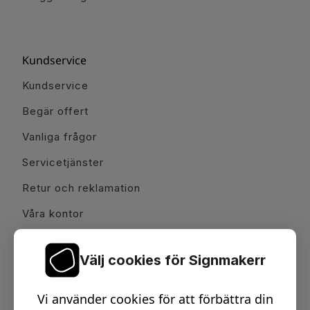
Kundservice
Kundservice
Begär offert
Vanliga frågor
Servicetjänster
Retur och reklamation
Våra kontor
Välj cookies för Signmakerr
Karriär & Partnerskap
Vi använder cookies för att förbättra din
Jobba hos oss