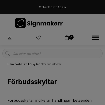
Offertförfrågan
0
Products
search
Hem
/
Arbetsmiljöskyltar
/ Förbudsskyltar
Förbudsskyltar
Förbudsskyltar indikerar handlingar, beteenden