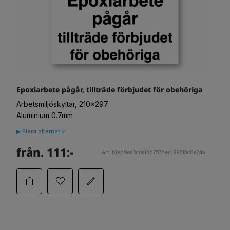
Epoxiarbete pågår, tillträde förbjudet för obehöriga
Arbetsmiljöskyltar, 210x297
Aluminium 0.7mm
▶ Flera alternativ
från. 111:-
Art. b1ed9ea3c0af8d257dec199615c8e24a