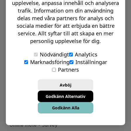
upplevelse, anpassa innehåll och analysera
Bli återförsäljare & partner
trafik. Information om din användning
delas med våra partners för analys och
Om oss
sociala medier för att erbjuda en bättre
service. Allt syftar till att skapa en mer
personlig upplevelse för dig.
Nödvändigt
Analytics
Marknadsföring
Inställningar
Partners
Avböj
Online tjänster
Godkänn Alternativ
Chatt Vard: 08-17
Godkänn Alla
Online möte - Design
Online möte - Survey