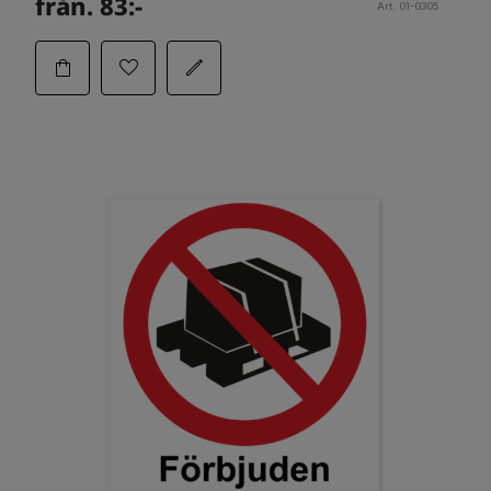
från. 83:-
Art. 01-0305