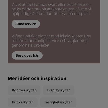
Vi vet att det kännas svårt eller oklart ibland -
tveka därför inte på att kontakta oss så kan vi
hjälpa dig så att du får rätt skylt på rätt plats.
Kundservice
Vi finns på fler platser med lokala kontor. Hos
oss får ni personlig service och vägledning
genom hela projektet.
Besök oss här
Mer idéer och inspiration
Kontorsskyltar
Displayskyltar
Butiksskyltar
Fastighetsskyltar