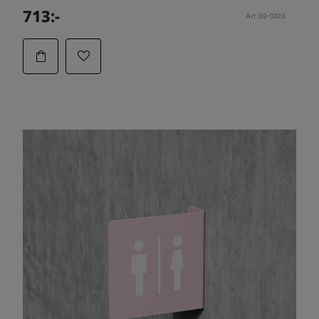
713:-
Art.09-0323