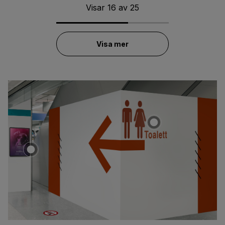
Visar
16
av
25
Visa mer