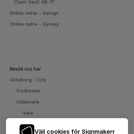
Chatt Vard: 08-17
Online möte - Design
Online möte - Survey
Besök oss här
Göteborg - City
Trollhättan
Uddevalla
Vara
Välj cookies för Signmakerr