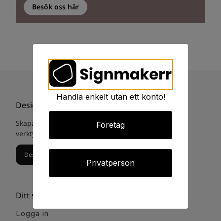
Besök oss här
Handla enkelt utan ett konto!
Designa din egna skylt
Skapa och designa din egna skylt med vårat digital
Företag
verktyg. Eller gå till
skyltstudio guiden.
Designa din egna skylt
Privatperson
Ditt signmakerr
Logga in