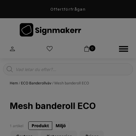
Offertförfrågan
0
Products
search
Hem
/
ECO Banderollväv
/ Mesh banderoll ECO
Mesh banderoll ECO
Produkt
Miljö
1 artikel