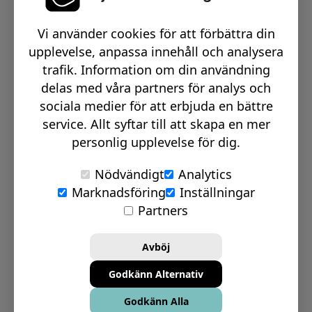
Växel telefon:
0512-15900
Vi använder cookies för att förbättra din
Email:
info@signmakerr.se
upplevelse, anpassa innehåll och analysera
trafik. Information om din användning
delas med våra partners för analys och
PSST, HÄNG MED PÅ VÅR RESA!
sociala medier för att erbjuda en bättre
service. Allt syftar till att skapa en mer
personlig upplevelse för dig.
Nödvändigt
Analytics
Marknadsföring
Inställningar
© Signmakerr 2022 - 2026
Partners
Integritetspolicy
Cookiepolicy
Avböj
Ansvarsfullt avslöjandepolicy
Godkänn Alternativ
Inställningar för Cookies
Godkänn Alla
Bolagsinformation