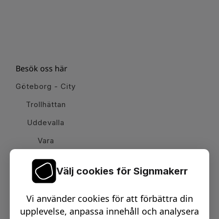
Besök oss här
Göteborg - City
Trollhättan
Uddevalla
Vara
Välj cookies för Signmakerr
Växel telefon:
0512-15900
Vi använder cookies för att förbättra din
Email:
info@signmakerr.se
upplevelse, anpassa innehåll och analysera