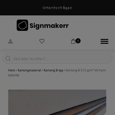
Offertförfrågan
0
Products
search
Hem
/
Kartongmaterial
/
Kartong B-typ
/ Kartong B 515 g/m² Vit fram-
baksida