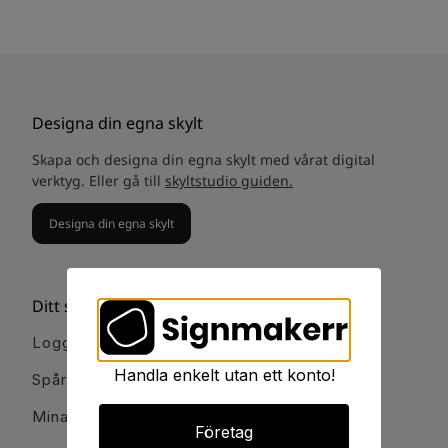
Designa din egna skylt
Skapa och designa din egna skylt med vårat digital
verktyg. Eller gå till
skyltstudio guiden.
Designa din egna skylt
Ditt signmakerr
Logga in
Handla enkelt utan ett konto!
Spåra order
Mina favoriter
Företag