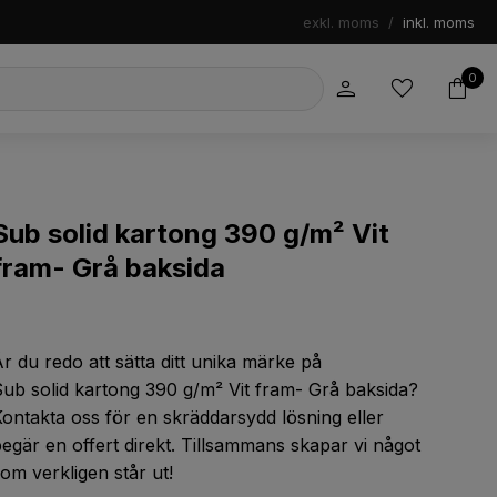
exkl. moms
/
inkl. moms
0
Sub solid kartong 390 g/m² Vit
fram- Grå baksida
r du redo att sätta ditt unika märke på
ub solid kartong 390 g/m² Vit fram- Grå baksida
?
ontakta oss för en skräddarsydd lösning eller
egär en offert direkt. Tillsammans skapar vi något
om verkligen står ut!