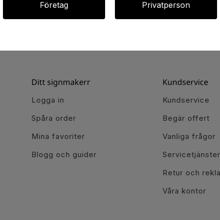
Företag
Privatperson
Ditt signmakerr
Kundservice
Logga in
Kundservice
Spåra order
Begär offert
Mina favoriter
Vanliga frågor
Blogg och guider
Servicetjänste
Retur och rekl
Våra kontor