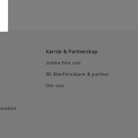
Karriär & Partnerskap
Jobba hos oss
Bli återförsäljare & partner
Om oss
r
amation