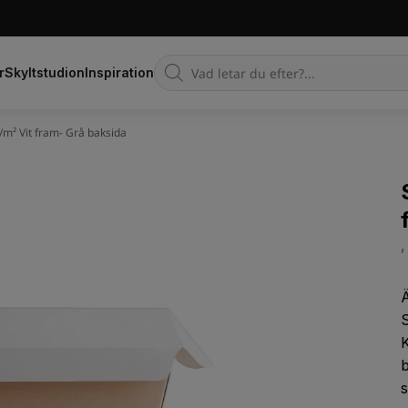
Products
r
Skyltstudion
Inspiration
search
/m² Vit fram- Grå baksida
,
Ä
S
K
b
s