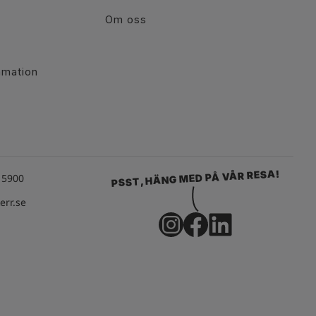
Om oss
r
amation
PSST, HÄNG MED PÅ VÅR RESA!
15900
rr.se