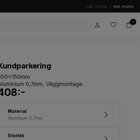
exkl. moms
/
inkl. moms
0
Kundparkering
650x150mm
Aluminium 0,7mm, Väggmontage
408:-
Material
Aluminium 0,7mm
Storlek