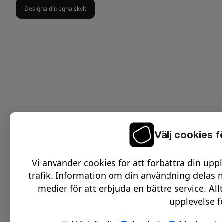
Designa din egna skylt
Välj cookies 
On
C
Vi använder cookies för att förbättra din upp
O
trafik. Information om din användning delas m
D
medier för att erbjuda en bättre service. All
upplevelse f
O
S