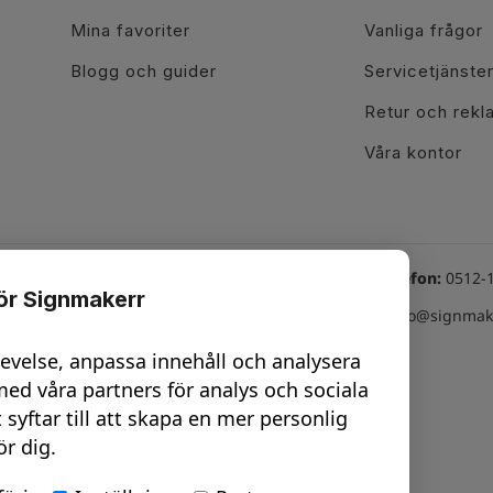
Mina favoriter
Vanliga frågor
Blogg och guider
Servicetjänste
Retur och rekl
Våra kontor
Växel telefon:
0512-
för Signmakerr
line tjänster
Besök oss här
Email:
info@signmake
hatt Vard: 08-17
Göteborg - City
levelse, anpassa innehåll och analysera
nline möte -
Trollhättan
ed våra partners för analys och sociala
esign
t syftar till att skapa en mer personlig
Uddevalla
ör dig.
nline möte -
Vara
urvey