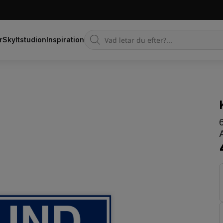
Products
r
Skyltstudion
Inspiration
search