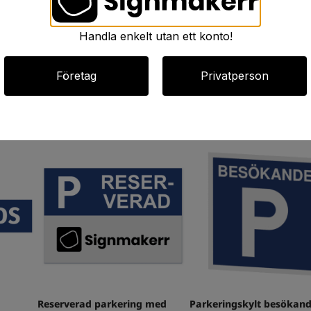
Handla enkelt utan ett konto!
Företag
Privatperson
Reserverad parkering med
Parkeringskylt besökan