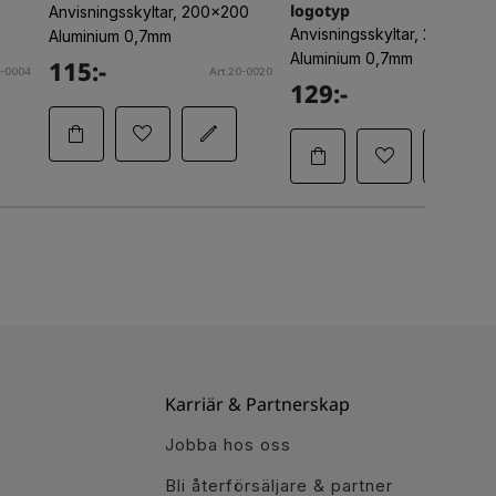
logotyp
Anvisningsskyltar, 200x200
Anvisningsskyltar, 290x200
Aluminium 0,7mm
Aluminium 0,7mm
115:-
0-0004
Art.20-0020
129:-
Art.20-
Karriär & Partnerskap
Jobba hos oss
Bli återförsäljare & partner