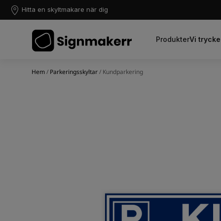
Hitta en skyltmakare när dig
Produkter
Vi trycke
Hem
/
Parkeringsskyltar
/ Kundparkering