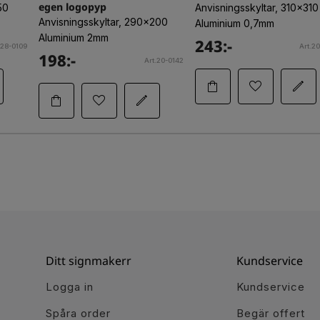
egen logopyp
50
Anvisningsskyltar, 310x310
Anvisningsskyltar, 290x200
Aluminium 0,7mm
Aluminium 2mm
243:-
.28-0109
Art.2
198:-
Art.20-0142
Ditt signmakerr
Kundservice
Logga in
Kundservice
Spåra order
Begär offert