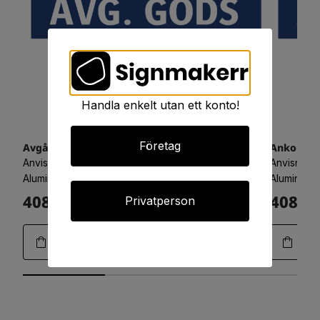
Handla enkelt utan ett konto!
Företag
Avgående gods
Ankomma
Anvisningsskyltar, 650x150
Anvisnings
Aluminium 0,7mm
Aluminium
408:-
408:-
Privatperson
Art.28-0121