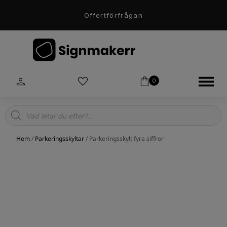
Offertförfrågan
0
Products
search
Hem
/
Parkeringsskyltar
/ Parkeringsskylt fyra siffror