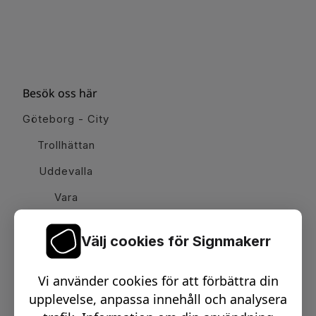
Besök oss här
Göteborg - City
Trollhättan
Uddevalla
Vara
Välj cookies för Signmakerr
Växel telefon:
0512-15900
Vi använder cookies för att förbättra din
Email:
info@signmakerr.se
upplevelse, anpassa innehåll och analysera