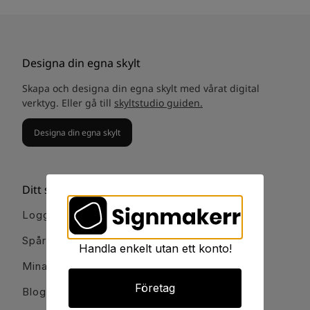
Designa din egna skylt
Skapa och designa din egna skylt med vårat digital
verktyg. Eller gå till
skyltstudio guiden.
Designa din egna skylt
Ditt signmakerr
Logga in
Spåra order
Handla enkelt utan ett konto!
Mina favoriter
Företag
Blogg och guider