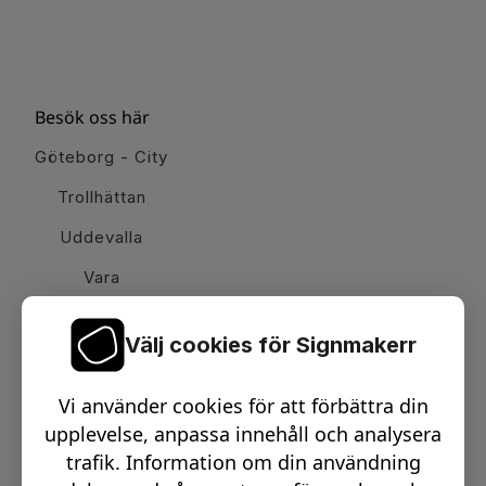
Besök oss här
Göteborg - City
Trollhättan
Uddevalla
Vara
Välj cookies för Signmakerr
Växel telefon:
0512-15900
Vi använder cookies för att förbättra din
Email:
info@signmakerr.se
upplevelse, anpassa innehåll och analysera
trafik. Information om din användning