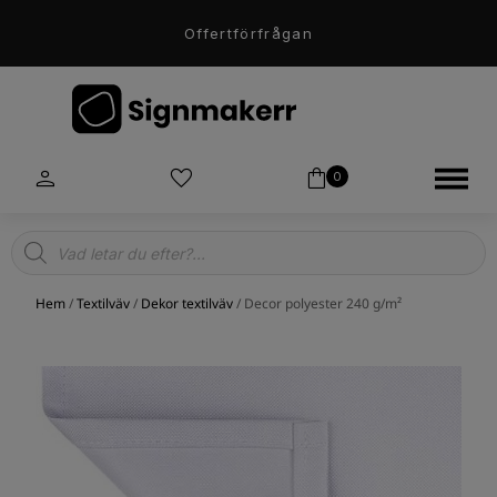
Offertförfrågan
0
Products
search
Hem
/
Textilväv
/
Dekor textilväv
/ Decor polyester 240 g/m²