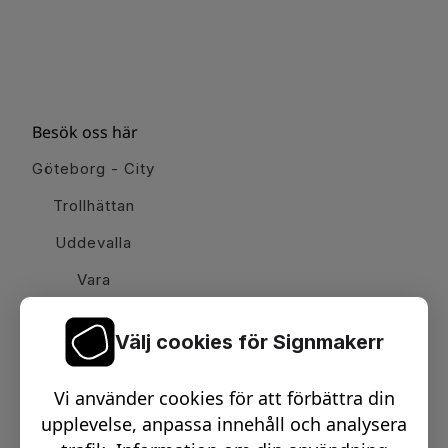
Besök oss här
Göteborg - City
Trollhättan
Uddevalla
Vara
Välj cookies för Signmakerr
Växel telefon:
0512-15900
Vi använder cookies för att förbättra din
Email:
info@signmakerr.se
upplevelse, anpassa innehåll och analysera