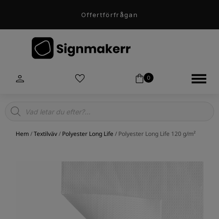
Offertförfrågan
0
Products
search
Hem
/
Textilväv
/
Polyester Long Life
/ Polyester Long Life 120 g/m²