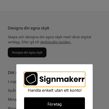
Designa din egna skylt
Skapa och designa din egna skylt med vårat digital
verktyg. Eller gå till
skyltstudio guiden.
Designa din egna skylt
Ditt signmakerr
Logga in
Handla enkelt utan ett konto!
Spåra order
Mina favoriter
Företag
Blogg och guider