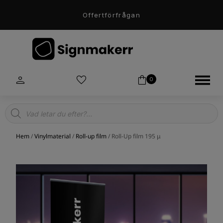
Offertförfrågan
0
Products
search
Hem
/
Vinylmaterial
/
Roll-up film
/ Roll-Up film 195 μ