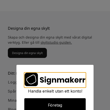
Designa din egna skylt
Skapa och designa din egna skylt med vårat digital
verktyg. Eller gå till
skyltstudio guiden.
Designa din egna skylt
Ditt signmakerr
Logga in
Handla enkelt utan ett konto!
Spåra order
Mina favoriter
Företag
Blogg och guider