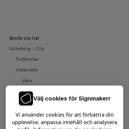
Besök oss här
Göteborg - City
Trollhättan
Uddevalla
Vara
Välj cookies för Signmakerr
Växel telefon:
0512-15900
Vi använder cookies för att förbättra din
Email:
info@signmakerr.se
upplevelse, anpassa innehåll och analysera