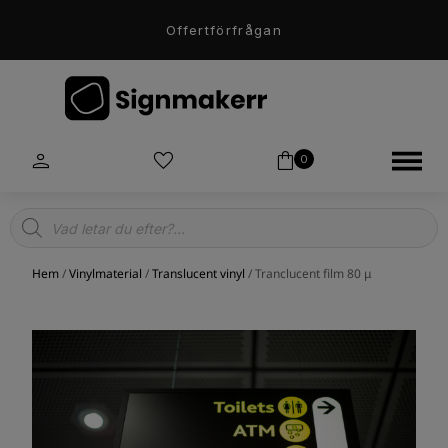
Offertförfrågan
0
Products
search
Hem
/
Vinylmaterial
/
Translucent vinyl
/ Tranclucent film 80 μ