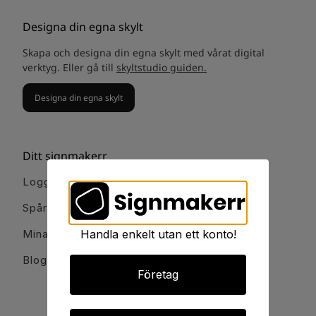
Designa din egna skylt
Skapa och designa din egna skylt med vårat digital
verktyg. Eller gå till
skyltstudio guiden.
Designa din egna skylt
Ditt signmakerr
Logga in
Spåra order
Mina favoriter
Handla enkelt utan ett konto!
Blogg och guider
Företag