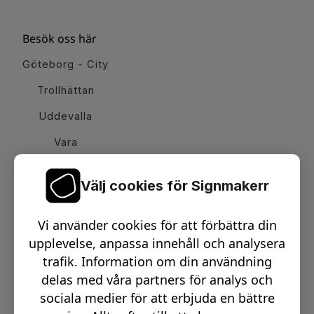
Besök oss här
Göteborg - City
Trollhättan
Uddevalla
Vara
Välj cookies för Signmakerr
Växel telefon:
0512-15900
Vi använder cookies för att förbättra din
Email:
info@signmakerr.se
upplevelse, anpassa innehåll och analysera
trafik. Information om din användning
delas med våra partners för analys och
PSST, HÄNG MED PÅ VÅR RESA!
sociala medier för att erbjuda en bättre