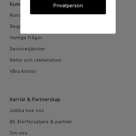
Kundservice
Privatperson
Kundservice
Begär offert
Vanliga frågor
Servicetjänster
Retur och reklamation
Våra kontor
Karriär & Partnerskap
Jobba hos oss
Bli återförsäljare & partner
Om oss