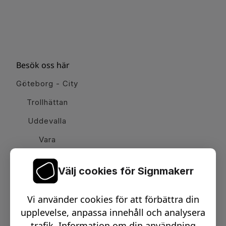
Besök oss här
Göteborg - City
Trollhättan
Uddevalla
Vara
Välj cookies för Signmakerr
Växel telefon:
0512-15900
Vi använder cookies för att förbättra din
Email:
info@signmakerr.se
upplevelse, anpassa innehåll och analysera
trafik. Information om din användning