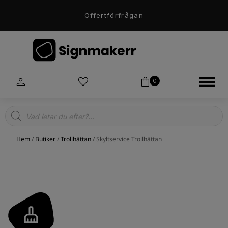
Offertförfrågan
0
Products
search
Hem
/
Butiker
/
Trollhättan
/ Skyltservice Trollhättan