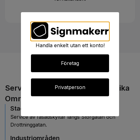
Handla enkelt utan ett konto!
Företag
Servicetjänster i Trollhättans Olika
Privatperson
Områden
Stadskärnan
Service av fasadskyltar längs Storgatan och
Drottninggatan.
Industriområden