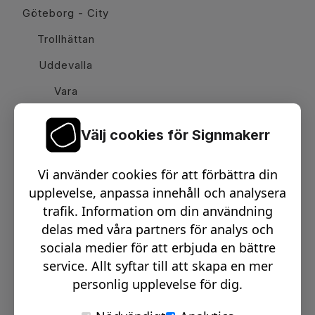
Göteborg - City
Trollhättan
Uddevalla
Vara
Välj cookies för Signmakerr
Växel telefon:
0512-15900
Vi använder cookies för att förbättra din
Email:
info@signmakerr.se
upplevelse, anpassa innehåll och analysera
trafik. Information om din användning
delas med våra partners för analys och
PSST, HÄNG MED PÅ VÅR RESA!
sociala medier för att erbjuda en bättre
service. Allt syftar till att skapa en mer
personlig upplevelse för dig.