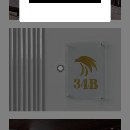
myndigheter:
Vi sköter all
kommunikation med de
lokala myndigheterna för
att säkerställa en smidig
process. Detta minimerar
risken för missförstånd
och ökar sannolikheten
för ett snabbt
godkännande.
Efterlevnad av bygglov:
Vi ser till att skyltarna
överensstämmer med
beviljat bygglov, vilket är
nödvändigt för att
undvika rättsliga
konsekvenser.