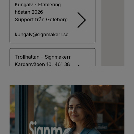
Kungälv - Etablering
hösten 2026
Support från Göteborg
kungalv@signmakerr.se
Trollhättan - Signmakerr
Kardanvägen 10, 461 38
Trollhättan
0520405340
trollhattan@signmakerr.se
Uddevalla - Signmakerr
Gustaf Mattssons väg 2,
451 50 Uddevalla
052223325