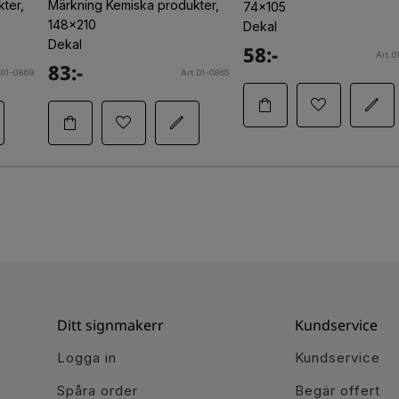
ter,
Märkning Kemiska produkter,
74x105
148x210
Dekal
Dekal
58:-
Art.0
83:-
.01-0869
Art.01-0865
Ditt signmakerr
Kundservice
Logga in
Kundservice
Spåra order
Begär offert