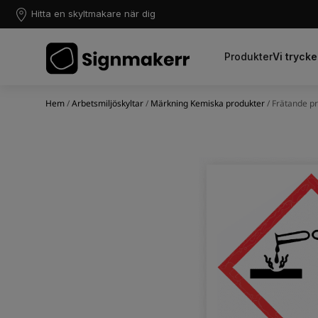
Hitta en skyltmakare när dig
Produkter
Vi trycke
Hem
/
Arbetsmiljöskyltar
/
Märkning Kemiska produkter
/ Frätande p