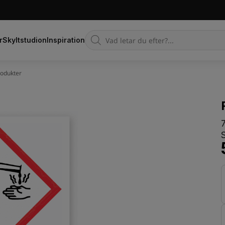
Products
r
Skyltstudion
Inspiration
search
rodukter