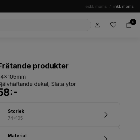
exkl. moms
/
inkl. moms
0
Frätande produkter
74x105mm
Självhäftande dekal, Släta ytor
58:-
Storlek
74x105
Material