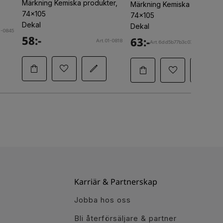
Märkning Kemiska produkter,
Märkning Kemiska produkter
74x105
74x105
Dekal
Dekal
1-0845
58:-
63:-
Art.01-0818
Art.6dd5b77b3c07f160ec765b1f
Karriär & Partnerskap
Jobba hos oss
Bli återförsäljare & partner