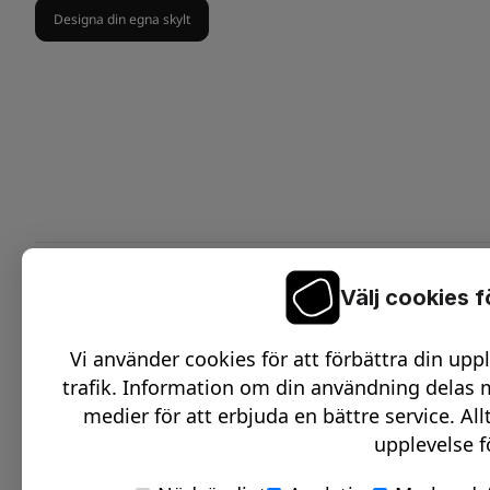
Designa din egna skylt
Välj cookies 
On
C
Vi använder cookies för att förbättra din upp
O
trafik. Information om din användning delas m
D
medier för att erbjuda en bättre service. All
upplevelse f
O
S