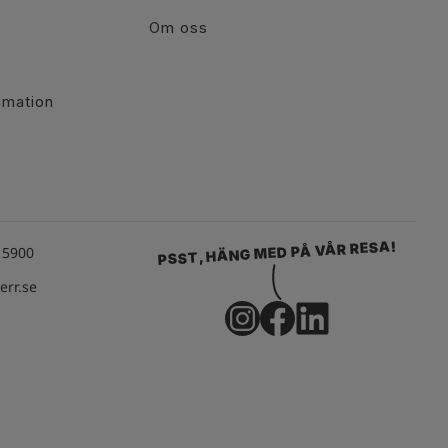
Om oss
r
amation
PSST, HÄNG MED PÅ VÅR RESA!
15900
rr.se