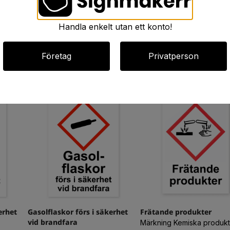
Handla enkelt utan ett konto!
Företag
Privatperson
erhet
Gasolflaskor förs i säkerhet
Frätande produkter
vid brandfara
Märkning Kemiska produkt