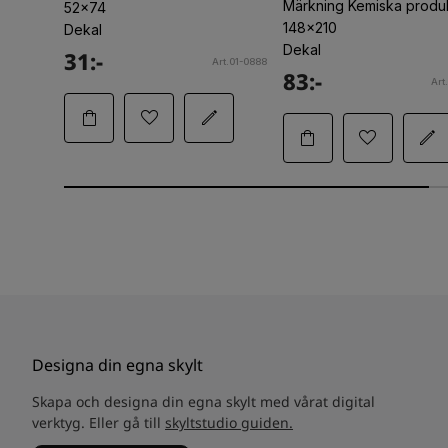
Märkning Kemiska produk
52x74
148x210
Dekal
Dekal
31:-
Art.01-0888
83:-
Art
Designa din egna skylt
Skapa och designa din egna skylt med vårat digital
verktyg. Eller gå till
skyltstudio guiden.