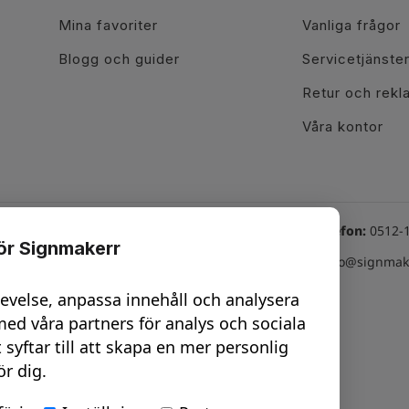
Mina favoriter
Vanliga frågor
Blogg och guider
Servicetjänste
Retur och rekl
Våra kontor
Växel telefon:
0512-
för Signmakerr
line tjänster
Besök oss här
Email:
info@signmake
hatt Vard: 08-17
Göteborg - City
levelse, anpassa innehåll och analysera
nline möte -
Trollhättan
ed våra partners för analys och sociala
esign
t syftar till att skapa en mer personlig
Uddevalla
ör dig.
nline möte -
Vara
urvey