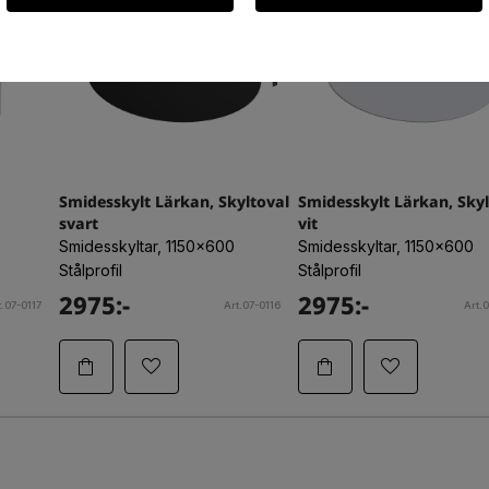
Smidesskylt Lärkan, Skyltoval
Smidesskylt Lärkan, Skyl
svart
vit
Smidesskyltar, 1150x600
Smidesskyltar, 1150x600
Stålprofil
Stålprofil
2975:-
2975:-
t.07-0117
Art.07-0116
Art.0