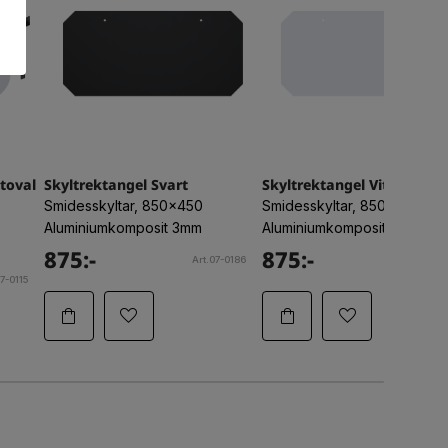
toval
Skyltrektangel Svart
Skyltrektangel Vit
Smidesskyltar, 850x450
Smidesskyltar, 850x450
Aluminiumkomposit 3mm
Aluminiumkomposit 3mm
875:-
875:-
Art.07-0186
Art.07-
7-0115