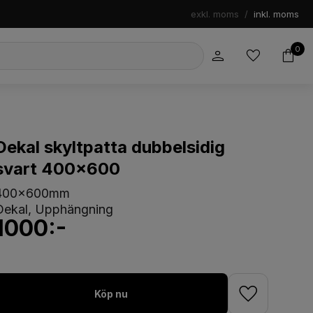
exkl. moms
/
inkl. moms
0
Dekal skyltpatta dubbelsidig
svart 400x600
400x600mm
Dekal, Upphängning
1000:-
Köp nu