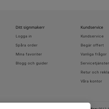
Ditt signmakerr
Kundservice
Logga in
Kundservice
Spåra order
Begär offert
Mina favoriter
Vanliga frågor
Blogg och guider
Servicetjänste
Retur och rekl
Våra kontor
Växel telefon:
0512-