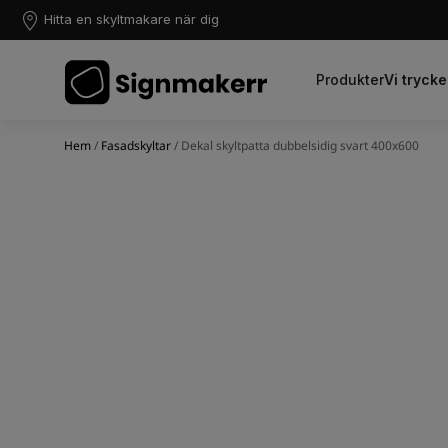
Hitta en skyltmakare när dig
Produkter
Vi trycke
Hem
/
Fasadskyltar
/ Dekal skyltpatta dubbelsidig svart 400x600