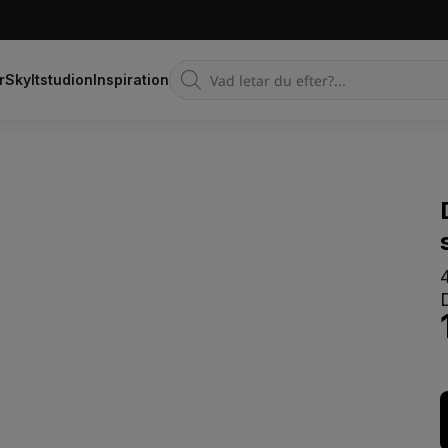
Products
r
Skyltstudion
Inspiration
search