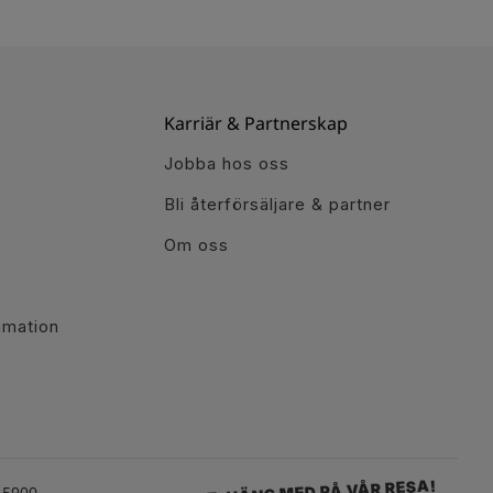
Karriär & Partnerskap
Jobba hos oss
Bli återförsäljare & partner
Om oss
r
amation
PSST, HÄNG MED PÅ VÅR RESA!
15900