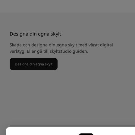
Designa din egna skylt
Skapa och designa din egna skylt med vårat digital
verktyg. Eller gå till
skyltstudio guiden.
Designa din egna skylt