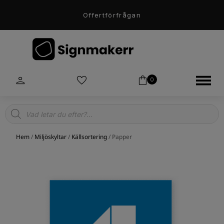
Offertförfrågan
0
Products
search
Hem
/
Miljöskyltar
/
Källsortering
/ Papper