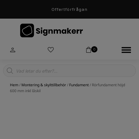
Offertförfrågan
0
Products
search
Hem
/
Montering & skylttillbehör
/
Fundament
/ Rörfundament höjd
600 mm inkl låskil