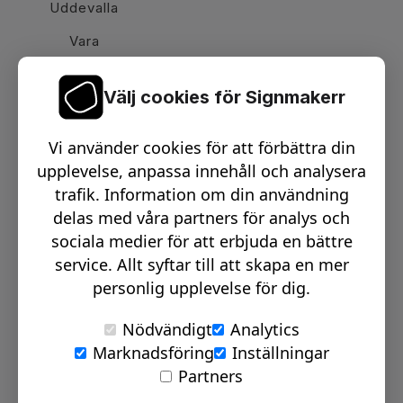
Uddevalla
Vara
Välj cookies för Signmakerr
Växel telefon:
0512-15900
Vi använder cookies för att förbättra din
Email:
info@signmakerr.se
upplevelse, anpassa innehåll och analysera
trafik. Information om din användning
delas med våra partners för analys och
PSST, HÄNG MED PÅ VÅR RESA!
sociala medier för att erbjuda en bättre
service. Allt syftar till att skapa en mer
personlig upplevelse för dig.
Nödvändigt
Analytics
Marknadsföring
Inställningar
© Signmakerr 2022 - 2026
Partners
Integritetspolicy