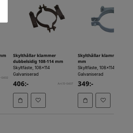
 mm
Skylthållar klammer
Skylthållar klammer 108-1
dubbelsidig 108-114 mm
mm
Skyltfäste, 108x114
Skyltfäste, 108x114
Galvaniserad
Galvaniserad
5-0402
406:-
349:-
Art.15-0407
Art.15-