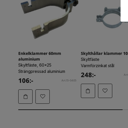
Enkelklammer 60mm
Skylthållar klammer 1
aluminium
Skyltfäste
Skyltfäste, 60x25
Varmförzinkat stål
Strängpressad aluminium
248:-
Art
106:-
Art.15-0405