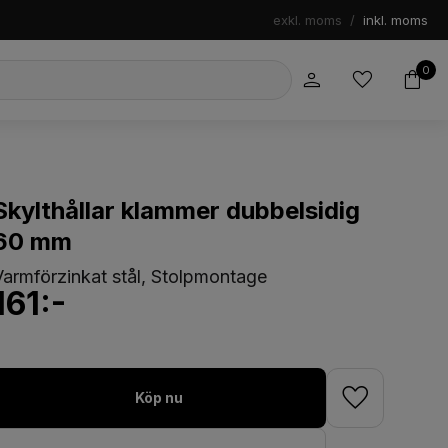
exkl. moms
/
inkl. moms
0
Skylthållar klammer dubbelsidig
60 mm
Varmförzinkat stål, Stolpmontage
161:-
Köp nu