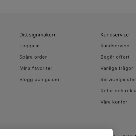
Ditt signmakerr
Kundservice
Logga in
Kundservice
Spåra order
Begär offert
Mina favoriter
Vanliga frågor
Blogg och guider
Servicetjänste
Retur och rekl
Våra kontor