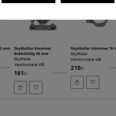
02 mm
Skylthållar klammer
Skylthållar klammer 76
dubbelsidig 60 mm
Skyltfäste
Skyltfäste
Varmförzinkat stål
Varmförzinkat stål
210:-
.15-0404
Art.1
161:-
Art.15-0403