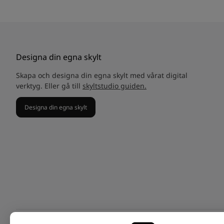
Designa din egna skylt
Skapa och designa din egna skylt med vårat digital
verktyg. Eller gå till
skyltstudio guiden.
Designa din egna skylt