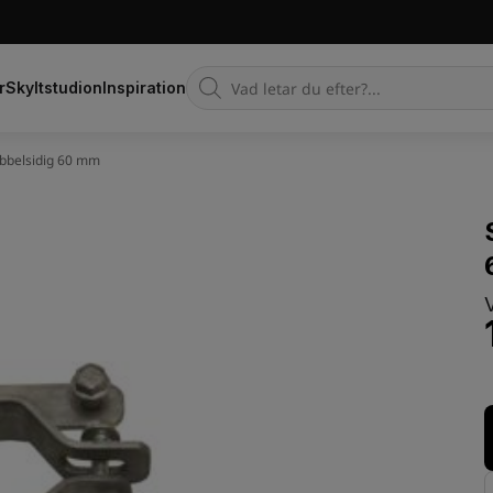
Products
r
Skyltstudion
Inspiration
search
ubbelsidig 60 mm