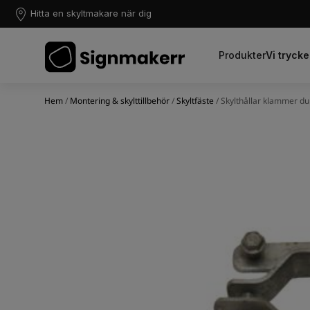
Hitta en skyltmakare när dig
Produkter
Vi trycke
Hem
/
Montering & skylttillbehör
/
Skyltfäste
/ Skylthållar klammer d