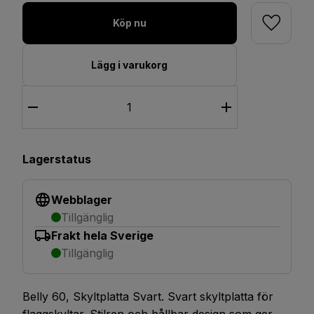
Köp nu
Lägg i varukorg
Lagerstatus
Webblager
Tillgänglig
Frakt hela Sverige
Tillgänglig
Belly 60, Skyltplatta Svart. Svart skyltplatta för
flaggskyltar. Stilren och hållbar design som ger