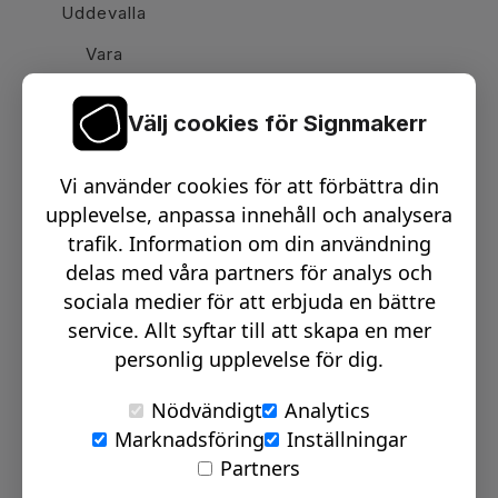
Uddevalla
Vara
Välj cookies för Signmakerr
Växel telefon:
0512-15900
Vi använder cookies för att förbättra din
Email:
info@signmakerr.se
upplevelse, anpassa innehåll och analysera
trafik. Information om din användning
delas med våra partners för analys och
PSST, HÄNG MED PÅ VÅR RESA!
sociala medier för att erbjuda en bättre
service. Allt syftar till att skapa en mer
personlig upplevelse för dig.
Nödvändigt
Analytics
Marknadsföring
Inställningar
© Signmakerr 2022 - 2026
Partners
Integritetspolicy