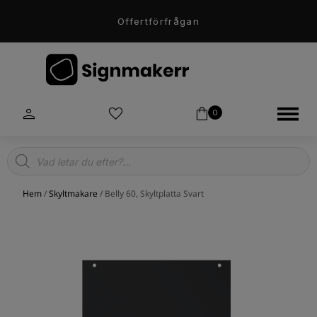
Offertförfrågan
0
Products
search
Hem
/
Skyltmakare
/ Belly 60, Skyltplatta Svart