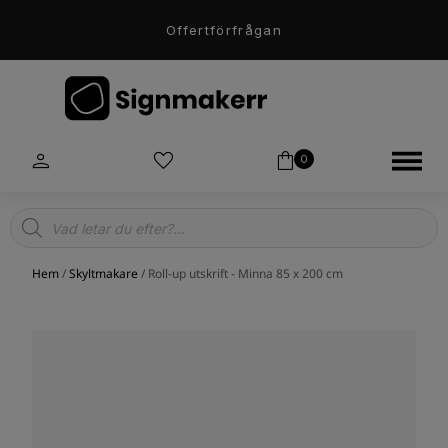
Offertförfrågan
0
Products
search
Hem
/
Skyltmakare
/ Roll-up utskrift - Minna 85 x 200 cm