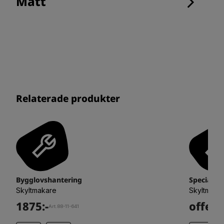
Mått
Relaterade produkter
Bygglovshantering
Specialpr
Skyltmakare
Skyltmaka
1875:-
offert
Art.88-11-641