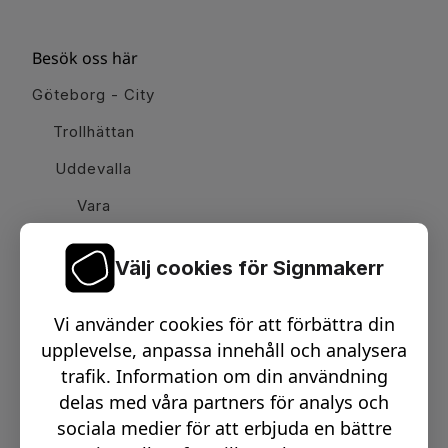
Besök oss här
Göteborg - City
Trollhättan
Uddevalla
Vara
Välj cookies för Signmakerr
Växel telefon:
0512-15900
Vi använder cookies för att förbättra din
Email:
info@signmakerr.se
upplevelse, anpassa innehåll och analysera
trafik. Information om din användning
delas med våra partners för analys och
PSST, HÄNG MED PÅ VÅR RESA!
sociala medier för att erbjuda en bättre