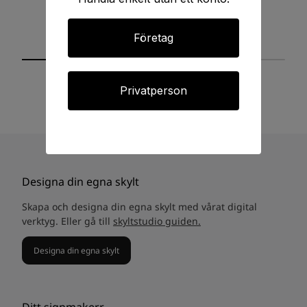
Företag
Privatperson
Designa din egna skylt
Skapa och designa din egna skylt med vårat digital
verktyg. Eller gå till
skyltstudio guiden.
Designa din egna skylt
Ditt signmakerr