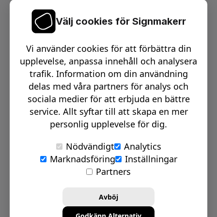
Välj cookies för Signmakerr
Växel telefon:
0512-15900
Vi använder cookies för att förbättra din
Email:
info@signmakerr.se
upplevelse, anpassa innehåll och analysera
trafik. Information om din användning
delas med våra partners för analys och
PSST, HÄNG MED PÅ VÅR RESA!
sociala medier för att erbjuda en bättre
service. Allt syftar till att skapa en mer
personlig upplevelse för dig.
Nödvändigt
Analytics
Marknadsföring
Inställningar
© Signmakerr 2022 - 2026
Partners
Integritetspolicy
Cookiepolicy
Avböj
Ansvarsfullt avslöjandepolicy
Godkänn Alternativ