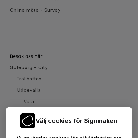
Online möte - Survey
Besök oss här
Göteborg - City
Trollhättan
Uddevalla
Vara
Välj cookies för Signmakerr
Växel telefon:
0512-15900