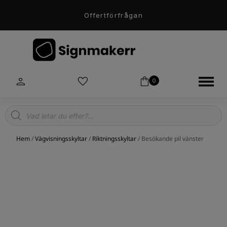
Offertförfrågan
0
Products
search
Hem
/
Vägvisningsskyltar
/
Riktningsskyltar
/ Besökande pil vänster