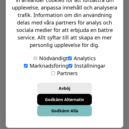
Vi använder cookies för att förbättra din
Email:
info@signmakerr.se
upplevelse, anpassa innehåll och analysera
trafik. Information om din användning
delas med våra partners för analys och
PSST, HÄNG MED PÅ VÅR RESA!
sociala medier för att erbjuda en bättre
service. Allt syftar till att skapa en mer
personlig upplevelse för dig.
Nödvändigt
Analytics
Marknadsföring
Inställningar
© Signmakerr 2022 - 2026
Partners
Integritetspolicy
Cookiepolicy
Avböj
Ansvarsfullt avslöjandepolicy
Godkänn Alternativ
Inställningar för Cookies
Godkänn Alla
Bolagsinformation
Köp- & leveransvillkor