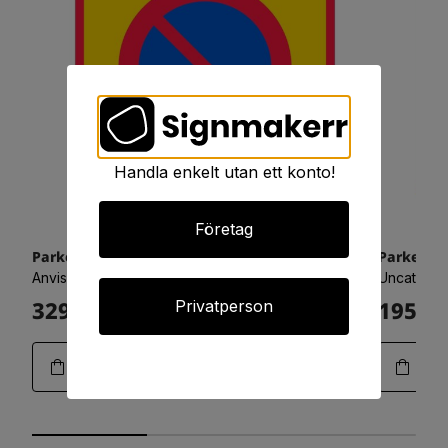
Handla enkelt utan ett konto!
Företag
Parkeringsförbud i området 900x900 refex
Parkering
Anvisningsskyltar - Vägvisning
Uncategor
3294:-
1950:-
Privatperson
Art.25-0802