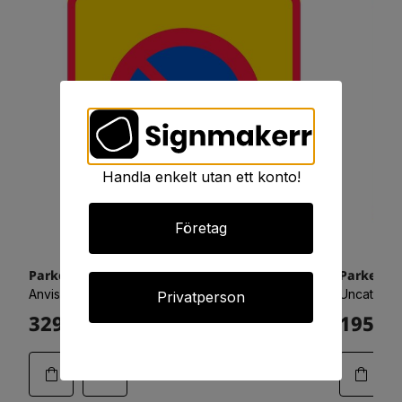
Handla enkelt utan ett konto!
Företag
Parkeringsförbud i området 900x900 refex
Parkering
Anvisningsskyltar - Vägvisning
Uncategor
Privatperson
3294:-
1950:-
Art.25-0802