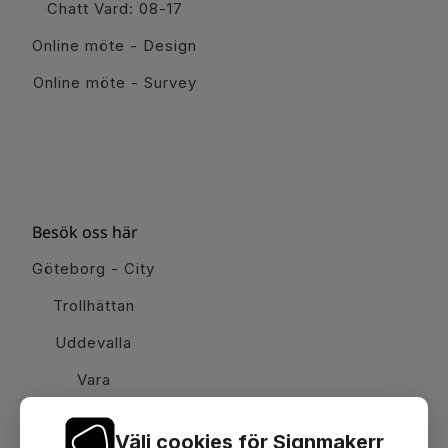
Chatt Vard: 08-17
Online möte - Design
Online möte - Survey
Besök oss här
Göteborg - City
Trollhättan
Uddevalla
Vara
Välj cookies för Signmakerr