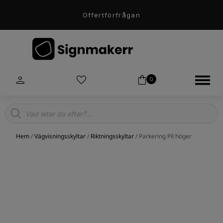
Offertförfrågan
0
Products
search
Hem
/
Vägvisningsskyltar
/
Riktningsskyltar
/ Parkering Pil höger