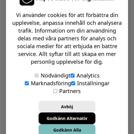
Växel telefon:
0512-15900
Vi använder cookies för att förbättra din
Email:
info@signmakerr.se
upplevelse, anpassa innehåll och analysera
trafik. Information om din användning
delas med våra partners för analys och
PSST, HÄNG MED PÅ VÅR RESA!
sociala medier för att erbjuda en bättre
service. Allt syftar till att skapa en mer
personlig upplevelse för dig.
Nödvändigt
Analytics
Marknadsföring
Inställningar
© Signmakerr 2022 - 2026
Partners
Integritetspolicy
Cookiepolicy
Avböj
Ansvarsfullt avslöjandepolicy
Godkänn Alternativ
Inställningar för Cookies
Godkänn Alla
Bolagsinformation