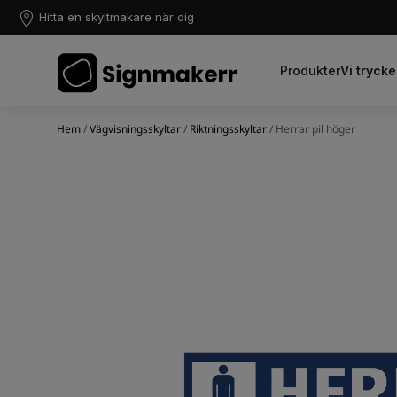
Hitta en skyltmakare när dig
Produkter
Vi trycke
Hem
/
Vägvisningsskyltar
/
Riktningsskyltar
/ Herrar pil höger