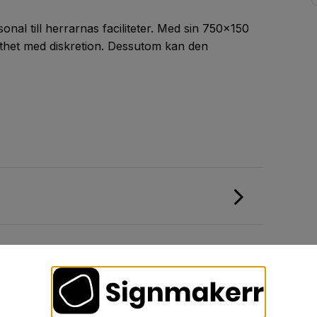
nal till herrarnas faciliteter. Med sin 750x150
het med diskretion. Dessutom kan den