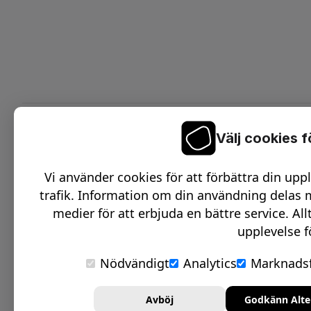
Välj cookies 
On
C
Vi använder cookies för att förbättra din upp
O
trafik. Information om din användning delas m
D
medier för att erbjuda en bättre service. All
upplevelse f
O
S
Nödvändigt
Analytics
Marknadsf
Avböj
Godkänn Alte