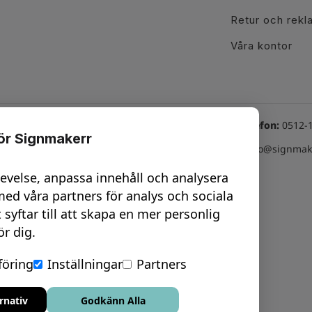
Retur och rekl
Våra kontor
Växel telefon:
0512-
för Signmakerr
line tjänster
Besök oss här
Email:
info@signmake
hatt Vard: 08-17
Göteborg - City
levelse, anpassa innehåll och analysera
nline möte -
Trollhättan
ed våra partners för analys och sociala
esign
t syftar till att skapa en mer personlig
Uddevalla
ör dig.
nline möte -
Vara
urvey
öring
Inställningar
Partners
rnativ
Godkänn Alla