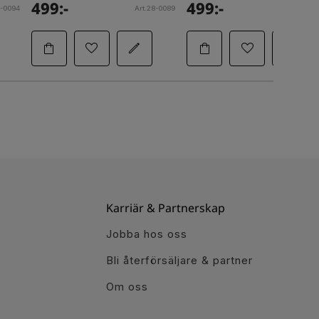
499:-
499:-
8-0094
Art.28-0089
Art.28-
Karriär & Partnerskap
Jobba hos oss
Bli återförsäljare & partner
Om oss
r