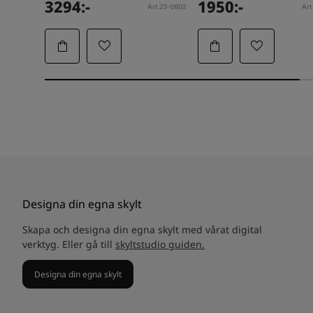
3294:-
1950:-
Art.25-0802
Art
Designa din egna skylt
Skapa och designa din egna skylt med vårat digital
verktyg. Eller gå till
skyltstudio guiden.
Designa din egna skylt