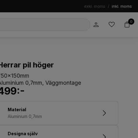
exkl. moms
/
inkl. moms
0
Herrar pil höger
750x150mm
Aluminium 0,7mm, Väggmontage
499:-
Material
Aluminium 0,7mm
Designa själv