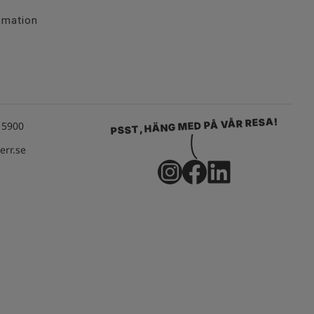
amation
PSST, HÄNG MED PÅ VÅR RESA!
15900
rr.se