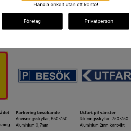
Handla enkelt utan ett konto!
Företag
Privatperson
rådet
Parkering besökande
Utfart pil vänster
Anvisningsskyltar, 650x150
Riktningsskyltar, 750x150
isning
Aluminium 0,7mm
Aluminium 2mm kantvikt