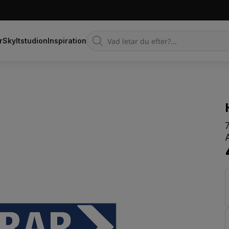
Products
r
Skyltstudion
Inspiration
search