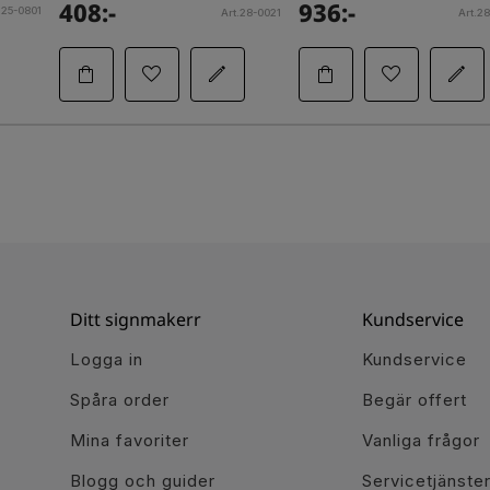
408:-
936:-
.25-0801
Art.28-0021
Art.2
Ditt signmakerr
Kundservice
Logga in
Kundservice
Spåra order
Begär offert
Mina favoriter
Vanliga frågor
Blogg och guider
Servicetjänste