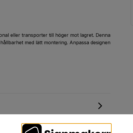
onal eller transporter till höger mot lagret. Denna
hållbarhet med lätt montering. Anpassa designen