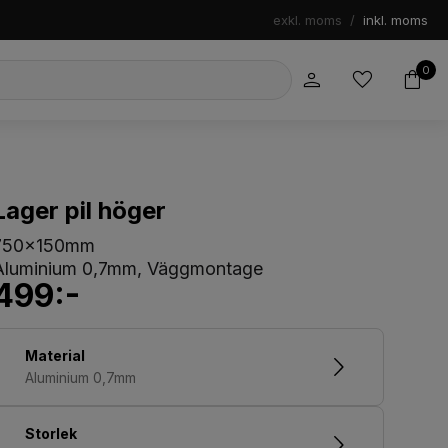
exkl. moms
/
inkl. moms
0
Lager pil höger
750x150mm
Aluminium 0,7mm, Väggmontage
499:-
Material
Aluminium 0,7mm
Storlek