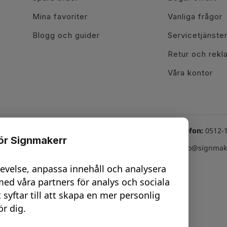
Mina favoriter
Vanliga frågor
Blogg och guider
Servicetjänste
Retur och rekl
Våra kontor
Växel telefon:
0512-
för Signmakerr
line tjänster
Besök oss här
Email:
info@signmake
hatt Vard: 08-17
Göteborg - City
levelse, anpassa innehåll och analysera
nline möte -
Trollhättan
ed våra partners för analys och sociala
esign
t syftar till att skapa en mer personlig
Uddevalla
ör dig.
nline möte -
Vara
urvey