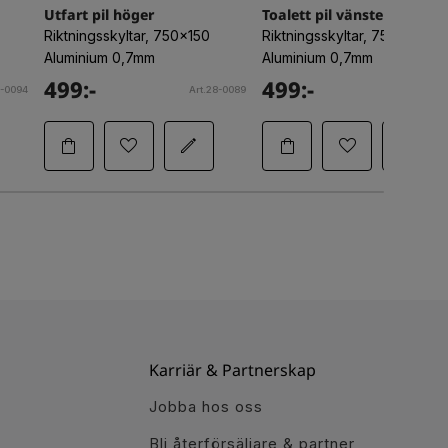
Utfart pil höger
Toalett pil vänster
Riktningsskyltar, 750x150
Riktningsskyltar, 750x150
Aluminium 0,7mm
Aluminium 0,7mm
499:-
499:-
8-0094
Art.28-0089
Art.28-
Karriär & Partnerskap
Jobba hos oss
Bli återförsäljare & partner