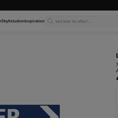
Products
r
Skyltstudion
Inspiration
search