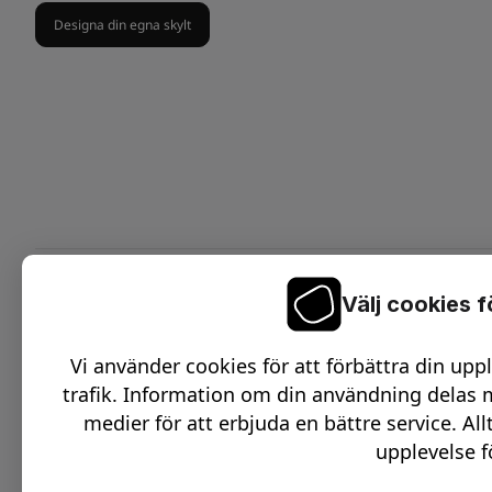
Designa din egna skylt
Välj cookies 
On
C
Vi använder cookies för att förbättra din upp
O
trafik. Information om din användning delas m
D
medier för att erbjuda en bättre service. All
upplevelse f
O
S