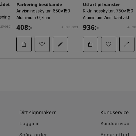
rådet
Parkering besökande
Utfart pil vänster
Anvisningsskyltar, 650x150
Riktningsskyltar, 750x150
isning
Aluminium 0,7mm
Aluminium 2mm kantvikt
408:-
936:-
.25-0801
Art.28-0021
Art.2
Ditt signmakerr
Kundservice
Logga in
Kundservice
Spåra order
Begär offert