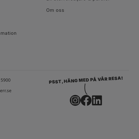
Om oss
r
amation
PSST, HÄNG MED PÅ VÅR RESA!
15900
rr.se