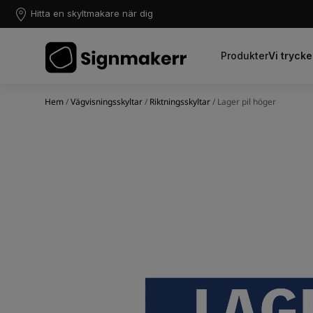
Hitta en skyltmakare när dig
Produkter
Vi trycke
Hem
/
Vägvisningsskyltar
/
Riktningsskyltar
/ Lager pil höger