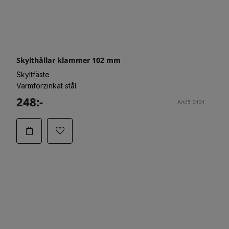
Skylthållar klammer 102 mm
Skyltfäste
Varmförzinkat stål
248:-
Art.15-0404