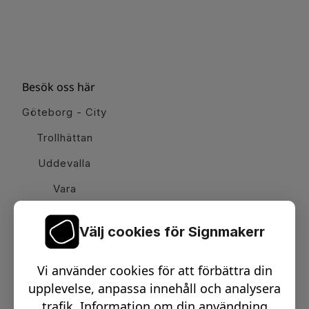
Besök oss här
Göteborg - City
Trollhättan
Uddevalla
Vara
Välj cookies för Signmakerr
Växel telefon:
0512-15900
Vi använder cookies för att förbättra din
Email:
info@signmakerr.se
upplevelse, anpassa innehåll och analysera
trafik. Information om din användning