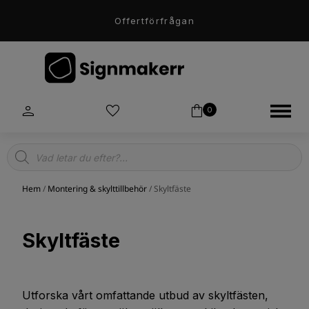
Offertförfrågan
0
Products
search
Hem
/
Montering & skylttillbehör
/ Skyltfäste
Skyltfäste
Utforska vårt omfattande utbud av skyltfästen,