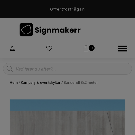
Offertförfrågan
0
Products
search
Hem
/
Kampanj & eventskyltar
/ Banderoll 3x2 meter