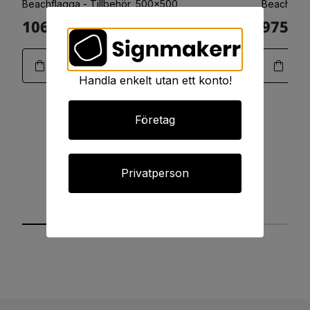
Beachflagga - Tillbehör, 500x500
Beachflag
1063:-
975:-
Art.11-0188
Handla enkelt utan ett konto!
Företag
Privatperson