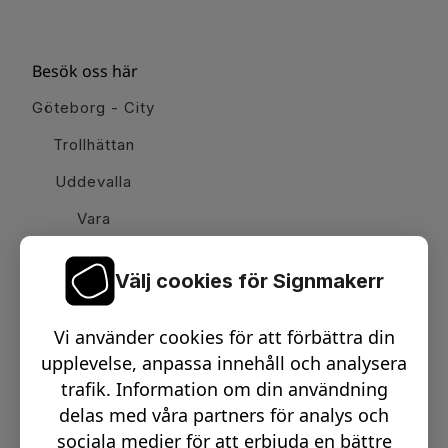
Besök oss här
Göteborg - City
Trollhättan
Uddevalla
Vara
Välj cookies för Signmakerr
Växel telefon:
0512-15900
Vi använder cookies för att förbättra din
Email:
info@signmakerr.se
upplevelse, anpassa innehåll och analysera
trafik. Information om din användning
delas med våra partners för analys och
PSST, HÄNG MED PÅ VÅR RESA!
sociala medier för att erbjuda en bättre