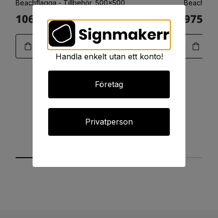
Beachflagga - Tillbehör, 500x500
Beachflag
1063:-
975:-
Art.11-0188
Handla enkelt utan ett konto!
Företag
Privatperson