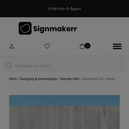
Offertförfrågan
0
Products
search
Hem
/
Kampanj & eventskyltar
/
Banderoller
/ Banderoll 5x1 meter