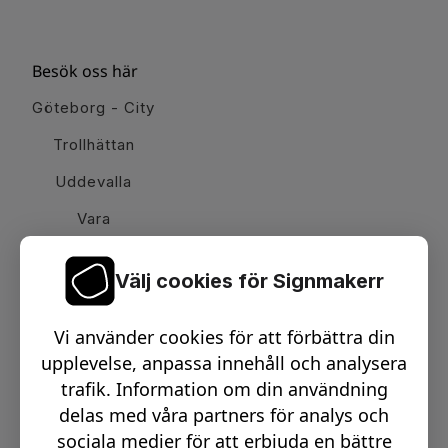
Besök oss här
Göteborg - City
Trollhättan
Uddevalla
Vara
Välj cookies för Signmakerr
Växel telefon:
0512-15900
Vi använder cookies för att förbättra din
Email:
info@signmakerr.se
upplevelse, anpassa innehåll och analysera
trafik. Information om din användning
delas med våra partners för analys och
PSST, HÄNG MED PÅ VÅR RESA!
sociala medier för att erbjuda en bättre