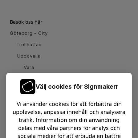
Besök oss här
Göteborg - City
Trollhättan
Uddevalla
Vara
Välj cookies för Signmakerr
Växel telefon:
0512-15900
Vi använder cookies för att förbättra din
Email:
info@signmakerr.se
upplevelse, anpassa innehåll och analysera
trafik. Information om din användning
delas med våra partners för analys och
PSST, HÄNG MED PÅ VÅR RESA!
sociala medier för att erbjuda en bättre