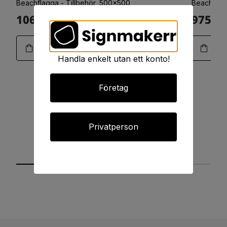
Beachflagga - Tillbehör, 500x500
Beachflag
1063:-
975:-
Art.11-0188
Handla enkelt utan ett konto!
Företag
Privatperson