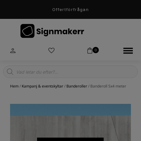
Offertförfrågan
0
Products
search
Hem
/
Kampanj & eventskyltar
/
Banderoller
/ Banderoll 5x4 meter