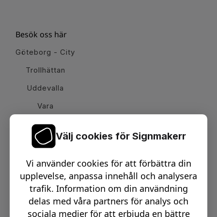
Besök oss här
Göteborg - City
Trollhättan
Uddevalla
Vara
Välj cookies för Signmakerr
Växel telefon:
0512-15900
Vi använder cookies för att förbättra din
Email:
info@signmakerr.se
upplevelse, anpassa innehåll och analysera
trafik. Information om din användning
delas med våra partners för analys och
PSST, HÄNG MED PÅ VÅR RESA!
sociala medier för att erbjuda en bättre