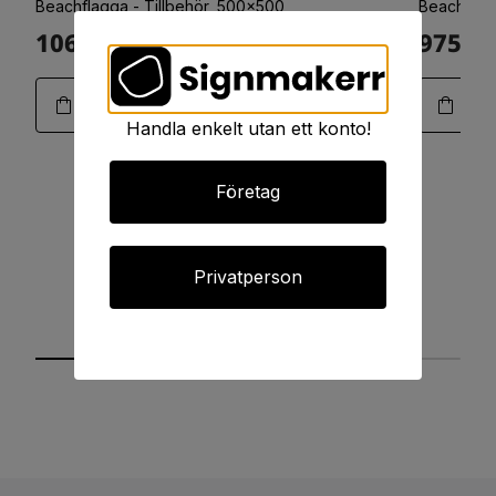
Beachflagga - Tillbehör, 500x500
Beachflag
1063:-
975:-
Art.11-0188
Handla enkelt utan ett konto!
Företag
Privatperson