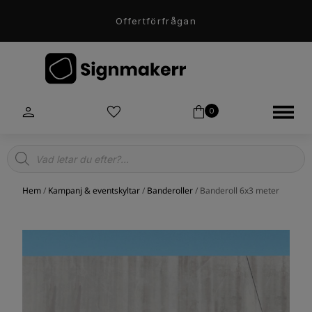
Offertförfrågan
0
Products
search
Hem
/
Kampanj & eventskyltar
/
Banderoller
/ Banderoll 6x3 meter