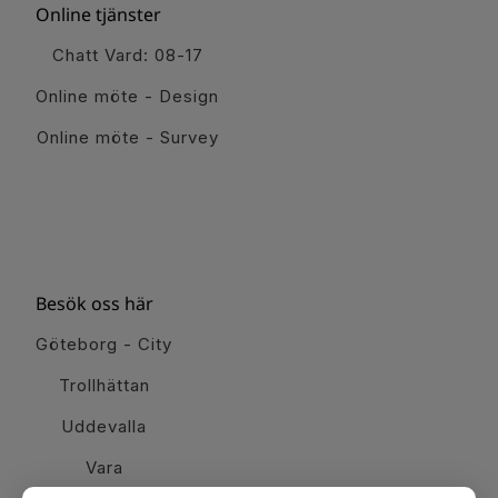
Online tjänster
Chatt Vard: 08-17
Online möte - Design
Online möte - Survey
Besök oss här
Göteborg - City
Trollhättan
Uddevalla
Vara