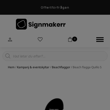
Offertförfrågan
0
Products
search
Hem
/
Kampanj & eventskyltar
/
Beachflaggor
/ Beach flagga Quillo S