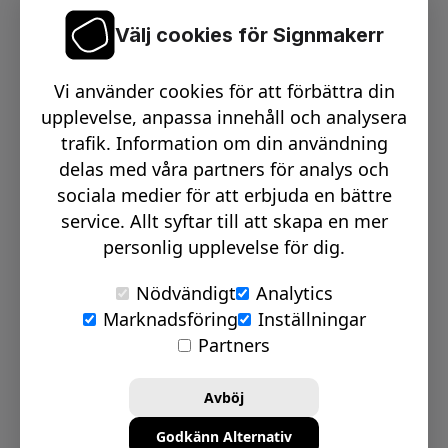
Välj cookies för Signmakerr
Växel telefon:
0512-15900
Vi använder cookies för att förbättra din
Email:
info@signmakerr.se
upplevelse, anpassa innehåll och analysera
trafik. Information om din användning
delas med våra partners för analys och
PSST, HÄNG MED PÅ VÅR RESA!
sociala medier för att erbjuda en bättre
service. Allt syftar till att skapa en mer
personlig upplevelse för dig.
Nödvändigt
Analytics
Marknadsföring
Inställningar
© Signmakerr 2022 - 2026
Partners
Integritetspolicy
Cookiepolicy
Avböj
Ansvarsfullt avslöjandepolicy
Godkänn Alternativ