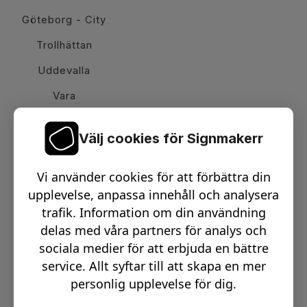
Göteborg - City
Trollhättan
Uddevalla
Vara
Välj cookies för Signmakerr
Växel telefon:
0512-15900
Vi använder cookies för att förbättra din
Email:
info@signmakerr.se
upplevelse, anpassa innehåll och analysera
trafik. Information om din användning
delas med våra partners för analys och
PSST, HÄNG MED PÅ VÅR RESA!
sociala medier för att erbjuda en bättre
service. Allt syftar till att skapa en mer
personlig upplevelse för dig.