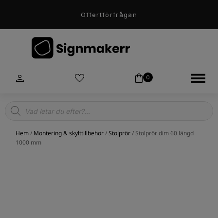
Offertförfrågan
0
Products
search
Hem
/
Montering & skylttillbehör
/
Stolprör
/ Stolprör dim 60 längd
1000 mm