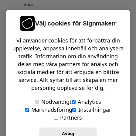
Vara
Välj cookies för Signmakerr
Växel telefon:
0512-15900
Vi använder cookies för att förbättra din
Email:
info@signmakerr.se
upplevelse, anpassa innehåll och analysera
trafik. Information om din användning
delas med våra partners för analys och
PSST, HÄNG MED PÅ VÅR RESA!
sociala medier för att erbjuda en bättre
service. Allt syftar till att skapa en mer
personlig upplevelse för dig.
Nödvändigt
Analytics
Marknadsföring
Inställningar
© Signmakerr 2022 - 2026
Partners
Integritetspolicy
Cookiepolicy
Avböj