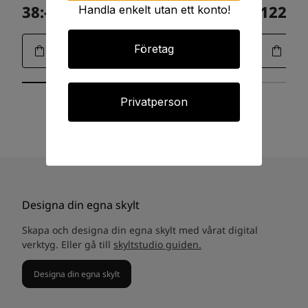
38:-
1225:-
Handla enkelt utan ett konto!
Art.15-0108
Företag
Privatperson
Designa din egna skylt
Skapa och designa din egna skylt med vårat digital
verktyg. Eller gå till
skyltstudio guiden.
Designa din egna skylt