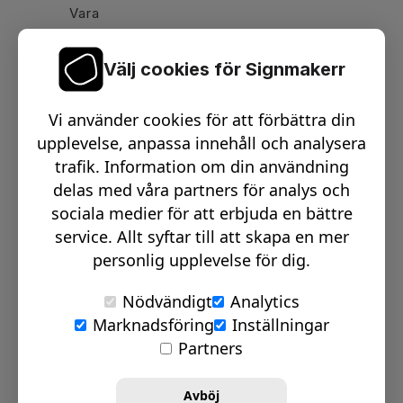
Vara
Välj cookies för Signmakerr
Växel telefon:
0512-15900
Vi använder cookies för att förbättra din
Email:
info@signmakerr.se
upplevelse, anpassa innehåll och analysera
trafik. Information om din användning
delas med våra partners för analys och
PSST, HÄNG MED PÅ VÅR RESA!
sociala medier för att erbjuda en bättre
service. Allt syftar till att skapa en mer
personlig upplevelse för dig.
Nödvändigt
Analytics
Marknadsföring
Inställningar
© Signmakerr 2022 - 2026
Partners
Integritetspolicy
Cookiepolicy
Avböj