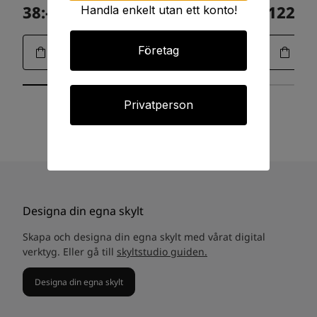
38:-
1225:-
Handla enkelt utan ett konto!
Art.15-0108
Företag
Privatperson
Designa din egna skylt
Skapa och designa din egna skylt med vårat digital
verktyg. Eller gå till
skyltstudio guiden.
Designa din egna skylt