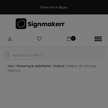
Offertförfrågan
0
Products
search
Hem
/
Montering & skylttillbehör
/
Stolprör
/ Stolprör dim 60 längd
4000 mm