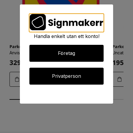
Handla enkelt utan ett konto!
Parkeringsförbud i området 900x900 refex
Parkering
Företag
Anvisningsskyltar - Vägvisning
Uncategor
3294:-
1950:-
Art.25-0802
Privatperson