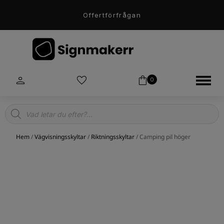
Offertförfrågan
0
Products
search
Hem
/
Vägvisningsskyltar
/
Riktningsskyltar
/ Camping pil höger