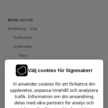
Besök oss här
Göteborg - City
Trollhättan
Uddevalla
Vara
Välj cookies för Signmakerr
Växel telefon:
0512-15900
Vi använder cookies för att förbättra din
Email:
info@signmakerr.se
upplevelse, anpassa innehåll och analysera
trafik. Information om din användning
delas med våra partners för analys och
PSST, HÄNG MED PÅ VÅR RESA!