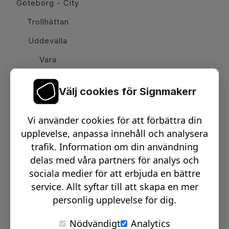
Göteborg - City
Trollhättan
Uddevalla
Vara
Välj cookies för Signmakerr
Växel telefon:
0512-15900
Vi använder cookies för att förbättra din
Email:
info@signmakerr.se
upplevelse, anpassa innehåll och analysera
trafik. Information om din användning
delas med våra partners för analys och
PSST, HÄNG MED PÅ VÅR RESA!
sociala medier för att erbjuda en bättre
service. Allt syftar till att skapa en mer
personlig upplevelse för dig.
Nödvändigt
Analytics