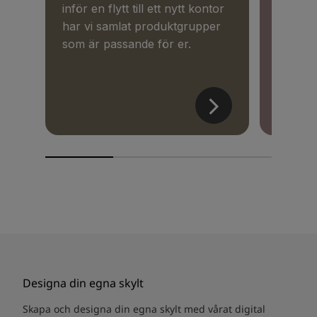
inför en flytt till ett nytt kontor
kampanj
har vi samlat produktgrupper
verktyg
som är passande för er.
från gr
mallar.
Designa din egna skylt
Skapa och designa din egna skylt med vårat digital