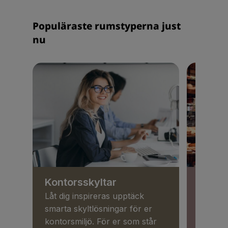
Populäraste rumstyperna just
nu
Kontorsskyltar
Butik
Låt dig inspireras upptäck
Få kund
smarta skyltlösningar för er
kommuni
kontorsmiljö. För er som står
Ni kan 