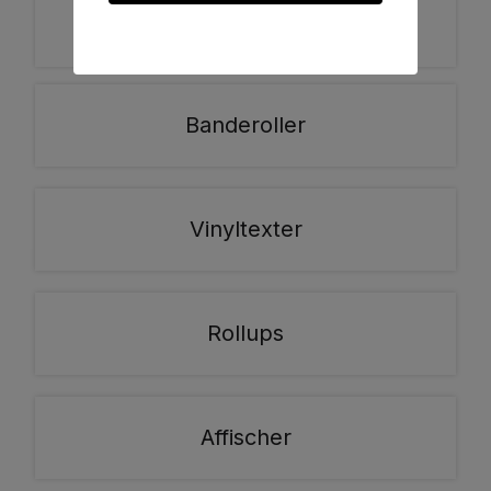
Dekaler
Banderoller
Vinyltexter
Rollups
Affischer