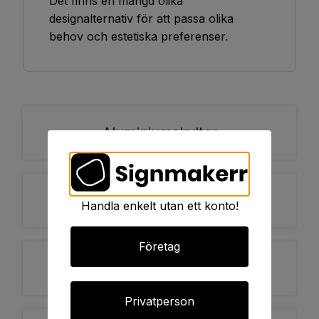
Det finns en mängd olika
designalternativ för att passa olika
behov och estetiska preferenser.
Aluminiumskyltar
Plastskyltar
Handla enkelt utan ett konto!
Företag
Akrylskyltar
Privatperson