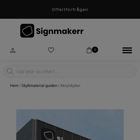
Offertförfrågan
0
Products
search
Hem
/
Skyltmaterial guiden
/ Akrylskyltar